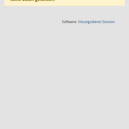
(Wird in
Software:
Sitzungsdienst
Session