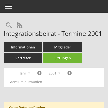
Toggle navigation
Rechercheauswahl
RSS-Feed
Integrationsbeirat - Termine 2001
Informationen
Mitglieder
Vertreter
Sitzungen
Jahr
2001
Gremium auswählen
Keine Daten gefunden.