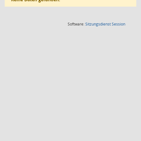
(Wird in
Software:
Sitzungsdienst
Session