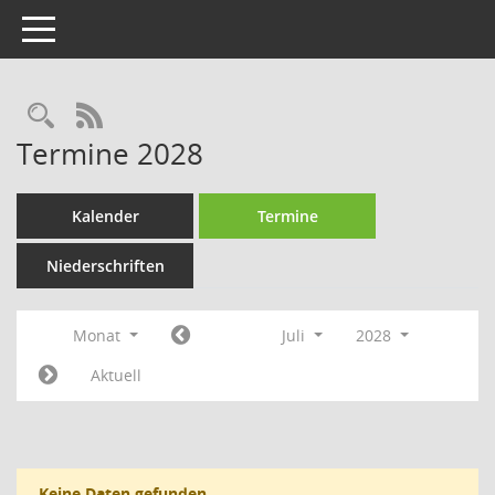
Toggle navigation
Rechercheauswahl
RSS-Feed
Termine 2028
Kalender
Termine
Niederschriften
Monat
Juli
2028
Aktuell
Keine Daten gefunden.