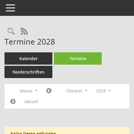
Toggle navigation
Rechercheauswahl
RSS-Feed
Termine 2028
Kalender
Termine
Niederschriften
Monat
Oktober
2028
Aktuell
Keine Daten gefunden.