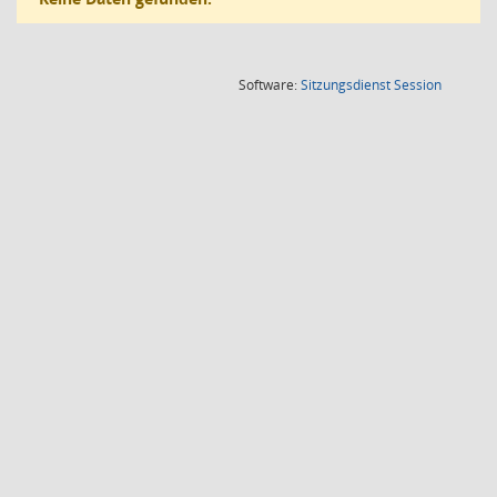
(Wird in
Software:
Sitzungsdienst
Session