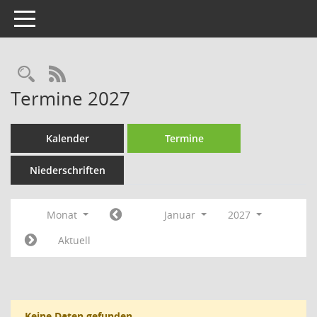
Toggle navigation
Rechercheauswahl
RSS-Feed
Termine 2027
Kalender
Termine
Niederschriften
Monat
Januar
2027
Aktuell
Keine Daten gefunden.