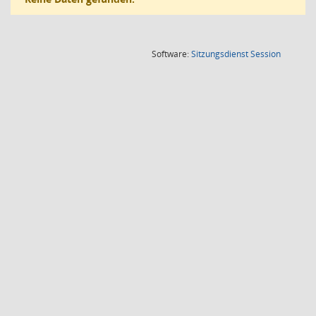
(Wird in
Software:
Sitzungsdienst
Session