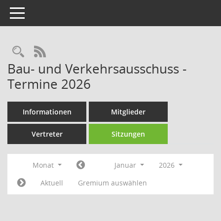
Toggle navigation
Rechercheauswahl
RSS-Feed
Bau- und Verkehrsausschuss -
Termine 2026
Informationen
Mitglieder
Vertreter
Sitzungen
Monat
Januar
2026
Aktuell
Gremium auswählen