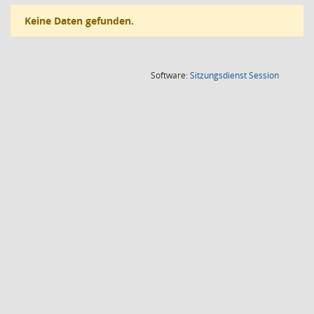
Keine Daten gefunden.
(Wird in
Software:
Sitzungsdienst
Session