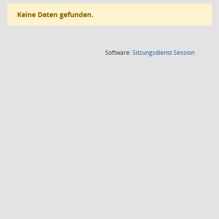
Keine Daten gefunden.
(Wird in
Software:
Sitzungsdienst
Session