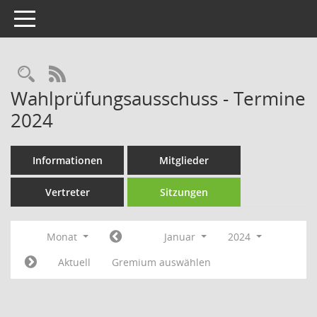
Toggle navigation
Rechercheauswahl
RSS-Feed
Wahlprüfungsausschuss - Termine
2024
Informationen
Mitglieder
Vertreter
Sitzungen
Monat
Januar
2024
Aktuell
Gremium auswählen