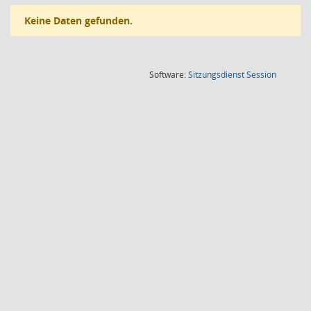
Keine Daten gefunden.
(Wird in
Software:
Sitzungsdienst
Session