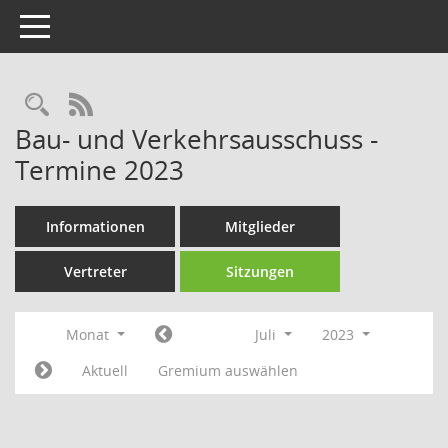
Toggle navigation
Rechercheauswahl
RSS-Feed
Bau- und Verkehrsausschuss -
Termine 2023
Informationen
Mitglieder
Vertreter
Sitzungen
Monat
Juli
2023
Aktuell
Gremium auswählen