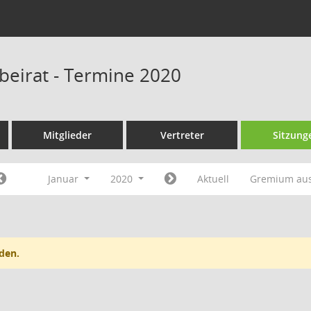
sbeirat - Termine 2020
Mitglieder
Vertreter
Sitzung
Januar
2020
Aktuell
Gremium au
den.