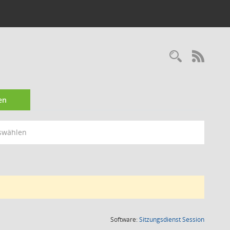
Recherc
RSS-
en
swählen
(Wird in
Software:
Sitzungsdienst
Session