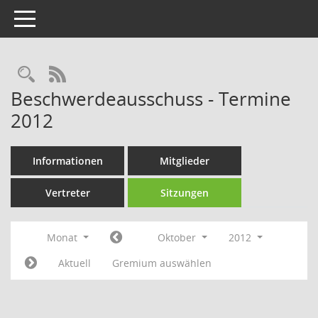
Toggle navigation
Rechercheauswahl
RSS-Feed
Beschwerdeausschuss - Termine
2012
Informationen
Mitglieder
Vertreter
Sitzungen
Monat
Oktober
2012
Aktuell
Gremium auswählen