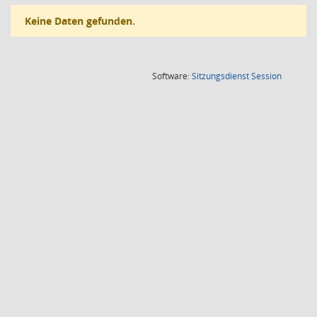
Keine Daten gefunden.
(Wird in
Software:
Sitzungsdienst
Session