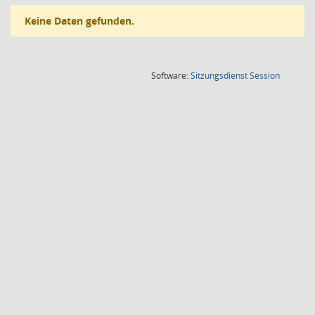
Keine Daten gefunden.
(Wird in
Software:
Sitzungsdienst
Session