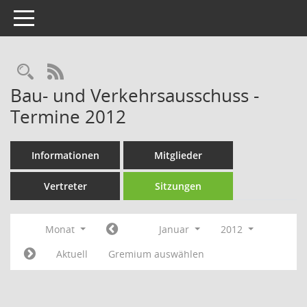
Toggle navigation
Rechercheauswahl
RSS-Feed
Bau- und Verkehrsausschuss -
Termine 2012
Informationen
Mitglieder
Vertreter
Sitzungen
Monat
Januar
2012
Aktuell
Gremium auswählen