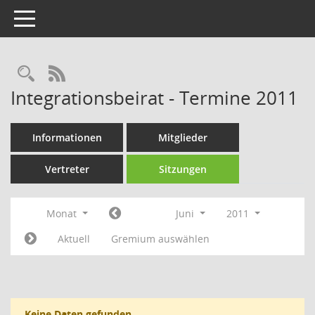
Toggle navigation
Rechercheauswahl
RSS-Feed
Integrationsbeirat - Termine 2011
Informationen
Mitglieder
Vertreter
Sitzungen
Monat
Juni
2011
Aktuell
Gremium auswählen
Keine Daten gefunden.