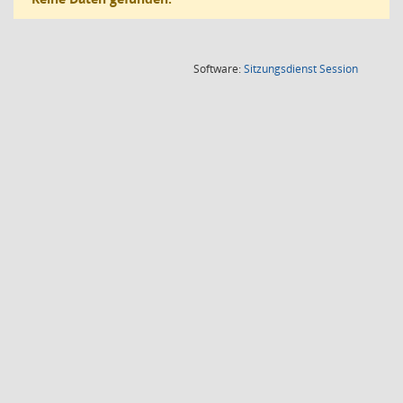
(Wird in
Software:
Sitzungsdienst
Session