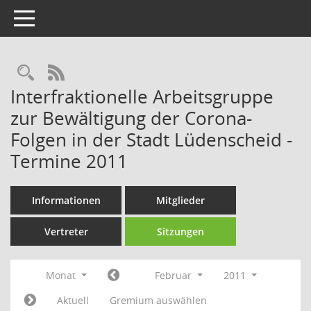
Toggle navigation
Rechercheauswahl
RSS-Feed
Interfraktionelle Arbeitsgruppe
zur Bewältigung der Corona-
Folgen in der Stadt Lüdenscheid -
Termine 2011
Informationen
Mitglieder
Vertreter
Sitzungen
Monat
Februar
2011
Aktuell
Gremium auswählen