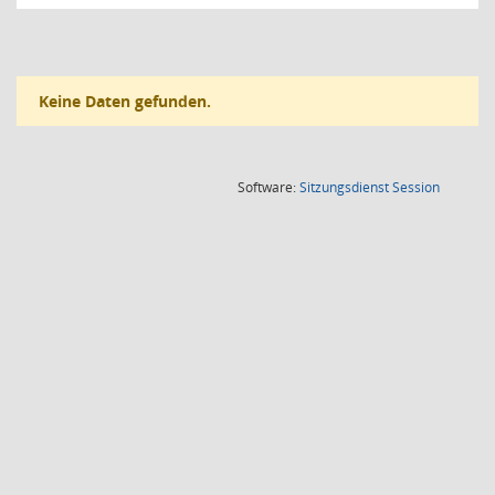
Keine Daten gefunden.
(Wird in
Software:
Sitzungsdienst
Session