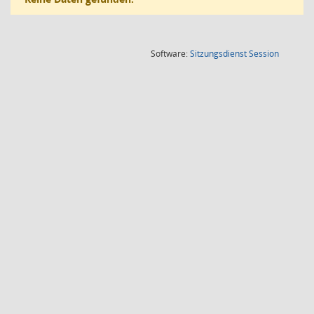
(Wird in
Software:
Sitzungsdienst
Session