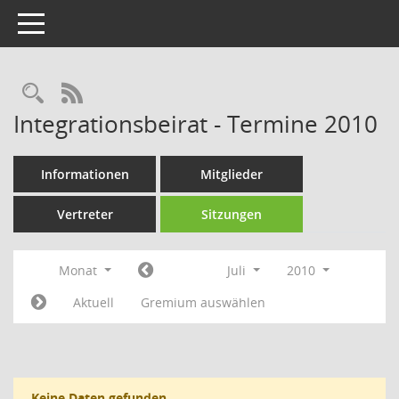
Toggle navigation
Rechercheauswahl
RSS-Feed
Integrationsbeirat - Termine 2010
Informationen
Mitglieder
Vertreter
Sitzungen
Monat
Juli
2010
Aktuell
Gremium auswählen
Keine Daten gefunden.