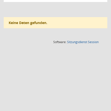
Keine Daten gefunden.
(Wird in
Software:
Sitzungsdienst
Session