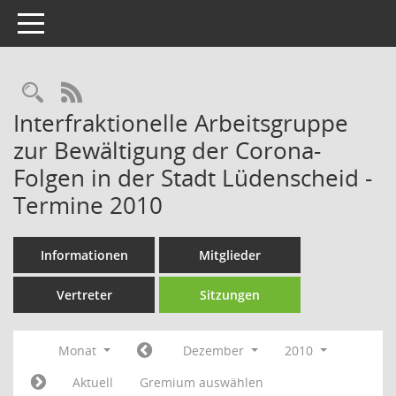
Toggle navigation
Rechercheauswahl
RSS-Feed
Interfraktionelle Arbeitsgruppe
zur Bewältigung der Corona-
Folgen in der Stadt Lüdenscheid -
Termine 2010
Informationen
Mitglieder
Vertreter
Sitzungen
Monat
Dezember
2010
Aktuell
Gremium auswählen