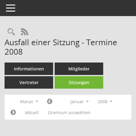
Toggle navigation
Rechercheauswahl
RSS-Feed
Ausfall einer Sitzung - Termine
2008
Informationen
Mitglieder
Vertreter
Sitzungen
Monat
Januar
2008
Aktuell
Gremium auswählen