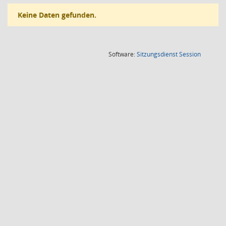
Keine Daten gefunden.
(Wird in
Software:
Sitzungsdienst
Session