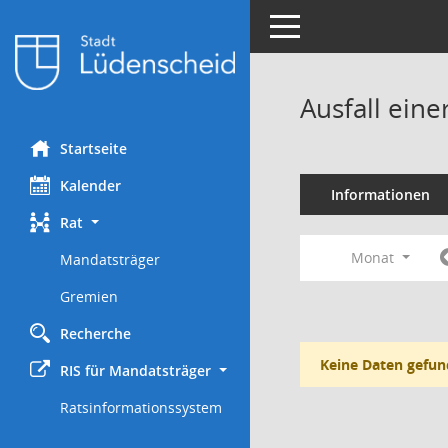
Toggle navigation
Ausfall eine
Startseite
Kalender
Informationen
Rat
Monat
Mandatsträger
Gremien
Recherche
Keine Daten gefun
RIS für Mandatsträger
Ratsinformationssystem