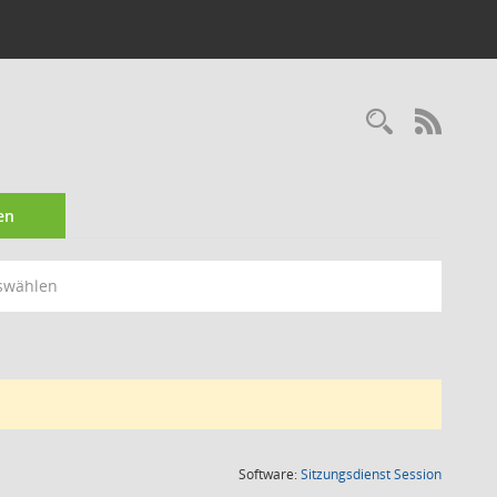
Recherc
RSS-
en
swählen
(Wird in
Software:
Sitzungsdienst
Session