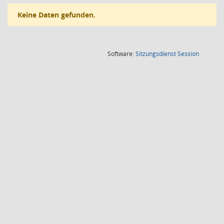
Keine Daten gefunden.
(Wird in
Software:
Sitzungsdienst
Session