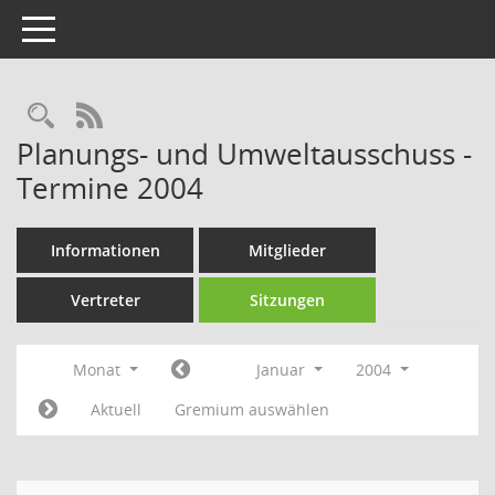
Toggle navigation
Rechercheauswahl
RSS-Feed
Planungs- und Umweltausschuss -
Termine 2004
Informationen
Mitglieder
Vertreter
Sitzungen
Monat
Januar
2004
Aktuell
Gremium auswählen