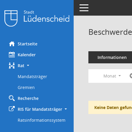
Toggle navigation
Beschwerde
Startseite
Kalender
Informationen
Rat
Monat
Mandatsträger
Gremien
Recherche
Keine Daten gefun
RIS für Mandatsträger
Ratsinformationssystem