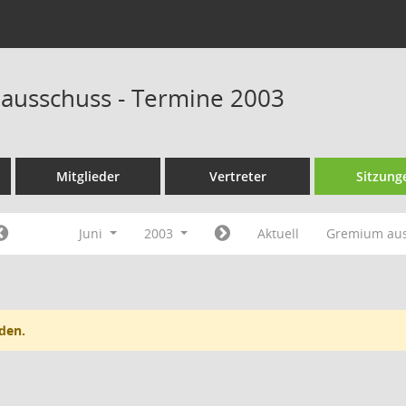
ausschuss - Termine 2003
Mitglieder
Vertreter
Sitzung
Juni
2003
Aktuell
Gremium au
den.