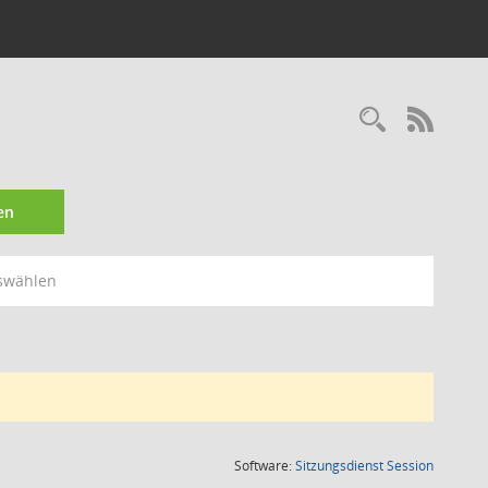
Recherc
RSS-
en
swählen
(Wird in
Software:
Sitzungsdienst
Session