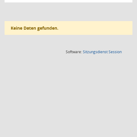
Keine Daten gefunden.
(Wird in
Software:
Sitzungsdienst
Session