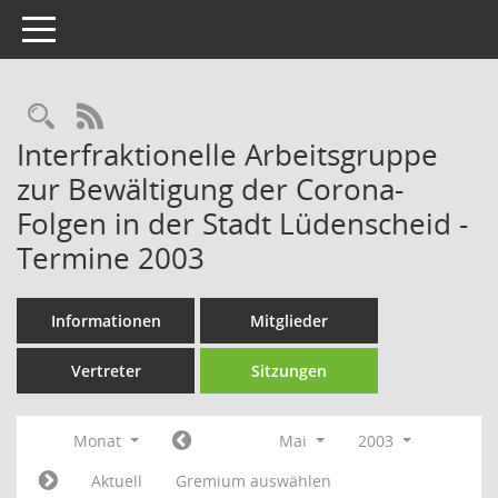
Toggle navigation
Rechercheauswahl
RSS-Feed
Interfraktionelle Arbeitsgruppe
zur Bewältigung der Corona-
Folgen in der Stadt Lüdenscheid -
Termine 2003
Informationen
Mitglieder
Vertreter
Sitzungen
Monat
Mai
2003
Aktuell
Gremium auswählen