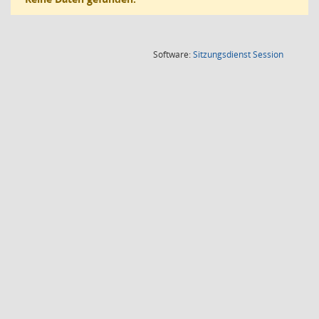
(Wird in
Software:
Sitzungsdienst
Session