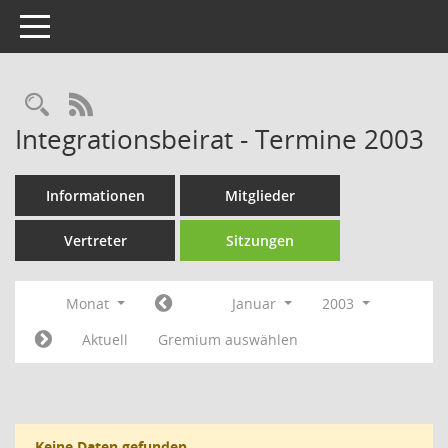
Toggle navigation
Rechercheauswahl
RSS-Feed
Integrationsbeirat - Termine 2003
Informationen
Mitglieder
Vertreter
Sitzungen
Monat
Januar
2003
Aktuell
Gremium auswählen
Keine Daten gefunden.