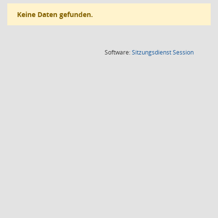
Keine Daten gefunden.
(Wird in
Software:
Sitzungsdienst
Session