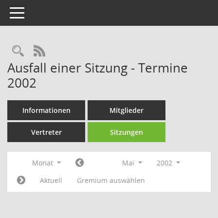
Toggle navigation
Rechercheauswahl
RSS-Feed
Ausfall einer Sitzung - Termine
2002
Informationen
Mitglieder
Vertreter
Sitzungen
Monat
Mai
2002
Aktuell
Gremium auswählen