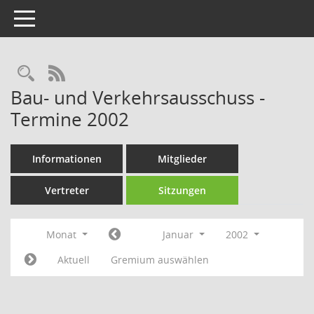
Toggle navigation
Rechercheauswahl
RSS-Feed
Bau- und Verkehrsausschuss -
Termine 2002
Informationen
Mitglieder
Vertreter
Sitzungen
Monat
Januar
2002
Aktuell
Gremium auswählen