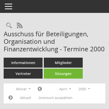
Toggle navigation
Rechercheauswahl
RSS-Feed
Ausschuss für Beteiligungen,
Organisation und
Finanzentwicklung - Termine 2000
Informationen
Mitglieder
Vertreter
Sitzungen
Monat
April
2000
Aktuell
Gremium auswählen