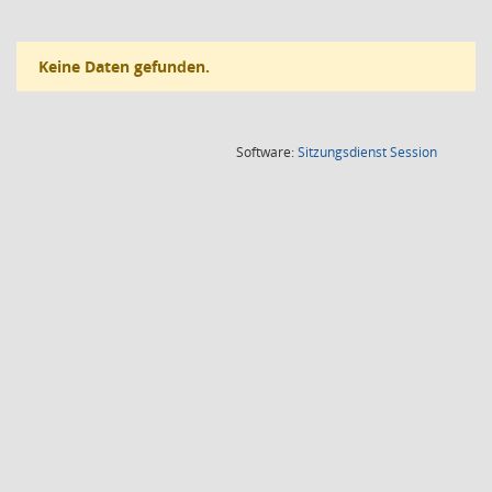
Keine Daten gefunden.
(Wird in
Software:
Sitzungsdienst
Session