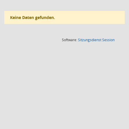
Keine Daten gefunden.
(Wird in
Software:
Sitzungsdienst
Session