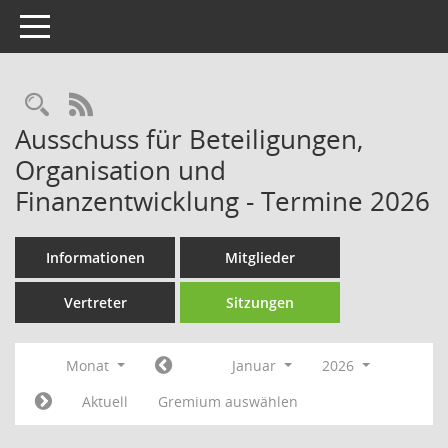
Toggle navigation
Rechercheauswahl
RSS-Feed
Ausschuss für Beteiligungen,
Organisation und
Finanzentwicklung - Termine 2026
Informationen
Mitglieder
Vertreter
Sitzungen
Monat
Januar
2026
Aktuell
Gremium auswählen