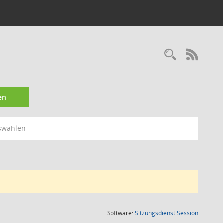
Recherc
RSS-
en
swählen
(Wird in
Software:
Sitzungsdienst
Session