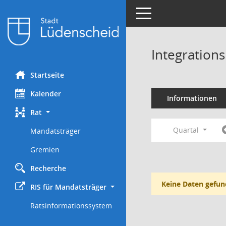
Toggle navigation
Integration
Startseite
Kalender
Informationen
Rat
Quartal
Mandatsträger
Gremien
Recherche
Keine Daten gefun
RIS für Mandatsträger
Ratsinformationssystem