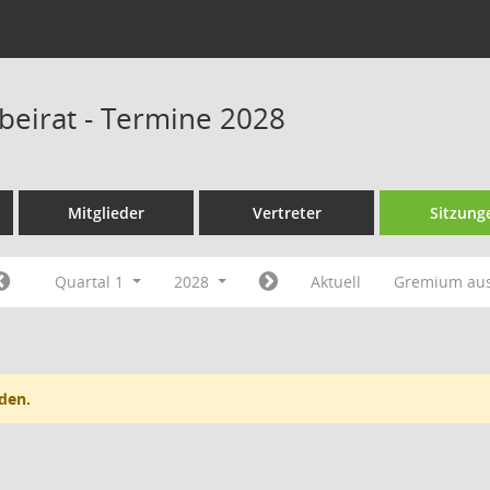
sbeirat - Termine 2028
Mitglieder
Vertreter
Sitzung
Quartal 1
2028
Aktuell
Gremium au
den.