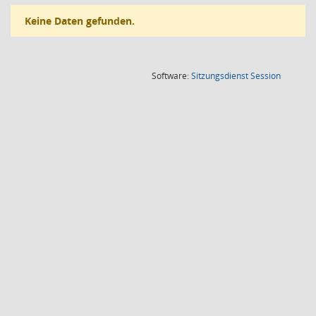
Keine Daten gefunden.
(Wird in
Software:
Sitzungsdienst
Session