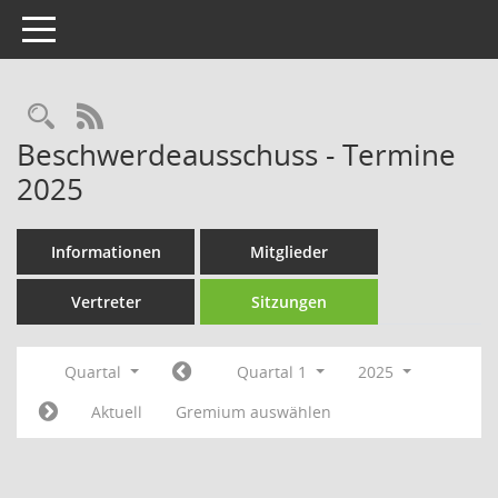
Toggle navigation
Rechercheauswahl
RSS-Feed
Beschwerdeausschuss - Termine
2025
Informationen
Mitglieder
Vertreter
Sitzungen
Quartal
Quartal 1
2025
Aktuell
Gremium auswählen