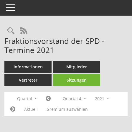
Toggle navigation
Rechercheauswahl
RSS-Feed
Fraktionsvorstand der SPD -
Termine 2021
Informationen
Mitglieder
Vertreter
Sitzungen
Quartal
Quartal 4
2021
Aktuell
Gremium auswählen