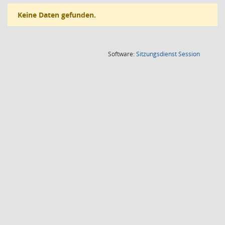
Keine Daten gefunden.
(Wird in
Software:
Sitzungsdienst
Session