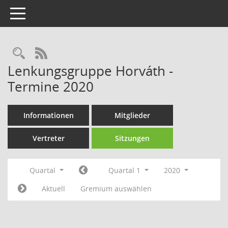
Toggle navigation
Rechercheauswahl
RSS-Feed
Lenkungsgruppe Horváth -
Termine 2020
Informationen
Mitglieder
Vertreter
Sitzungen
Quartal
Quartal 1
2020
Aktuell
Gremium auswählen