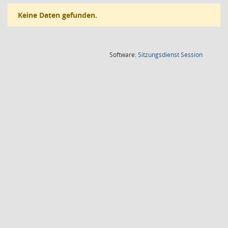
Keine Daten gefunden.
(Wird in
Software:
Sitzungsdienst
Session