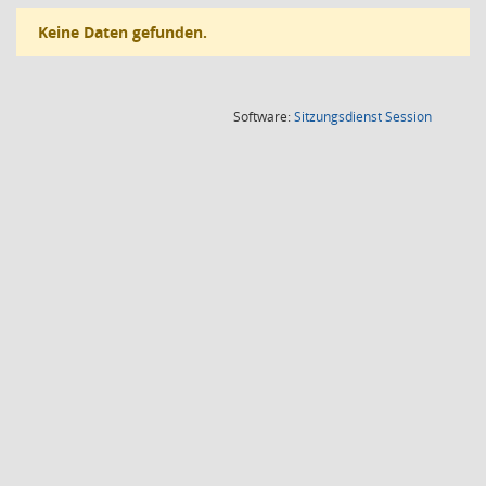
Keine Daten gefunden.
(Wird in
Software:
Sitzungsdienst
Session