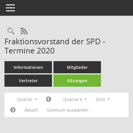
Toggle navigation
Rechercheauswahl
RSS-Feed
Fraktionsvorstand der SPD -
Termine 2020
Informationen
Mitglieder
Vertreter
Sitzungen
Quartal
Quartal 4
2020
Aktuell
Gremium auswählen