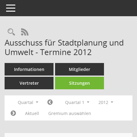
Toggle navigation
Rechercheauswahl
RSS-Feed
Ausschuss für Stadtplanung und
Umwelt - Termine 2012
Informationen
Mitglieder
Vertreter
Sitzungen
Quartal
Quartal 1
2012
Aktuell
Gremium auswählen