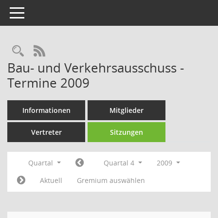
Toggle navigation
Rechercheauswahl
RSS-Feed
Bau- und Verkehrsausschuss -
Termine 2009
Informationen
Mitglieder
Vertreter
Sitzungen
Quartal
Quartal 4
2009
Aktuell
Gremium auswählen