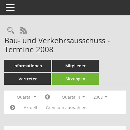
Toggle navigation
Rechercheauswahl
RSS-Feed
Bau- und Verkehrsausschuss -
Termine 2008
Informationen
Mitglieder
Vertreter
Sitzungen
Quartal
Quartal 4
2008
Aktuell
Gremium auswählen