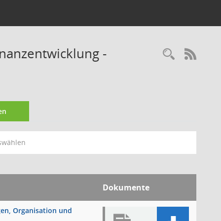
inanzentwicklung -
Recherc
RSS-
en
swählen
Dokumente
ngen, Organisation und