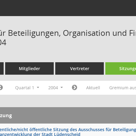
ür Beteiligungen, Organisation und F
04
Mitglieder
Vertreter
Sitzung
Quartal 1
2004
Aktuell
Gremium au
tzung
entliche/nicht öffentliche Sitzung des Ausschusses für Beteiligu
nanzentwicklung der Stadt Lüdenscheid