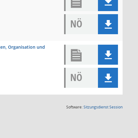
NÖ
ngen, Organisation und
NÖ
(Wird in
Software:
Sitzungsdienst
Session