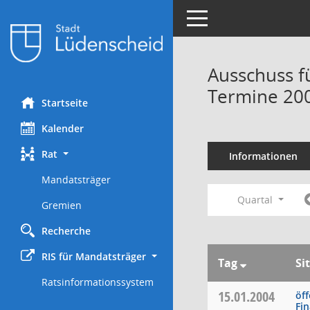
Toggle navigation
Ausschuss f
Termine 20
Startseite
Kalender
Rat
Informationen
Mandatsträger
Quartal
Gremien
Recherche
RIS für Mandatsträger
Tag
Si
Ratsinformationssystem
15.01.2004
öff
Fi