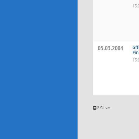
15:
05.03.2004
öff
Fi
15:
2 Sätze