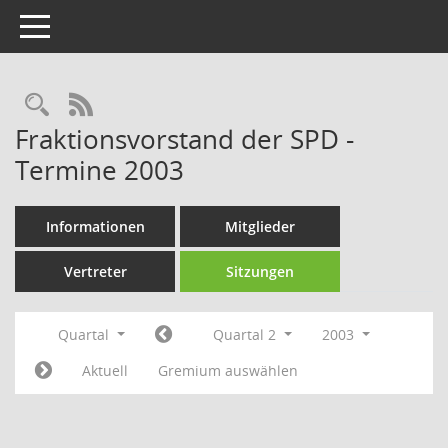
Toggle navigation
Rechercheauswahl
RSS-Feed
Fraktionsvorstand der SPD -
Termine 2003
Informationen
Mitglieder
Vertreter
Sitzungen
Quartal
Quartal 2
2003
Aktuell
Gremium auswählen