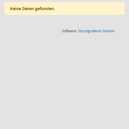
Keine Daten gefunden.
(Wird in
Software:
Sitzungsdienst
Session