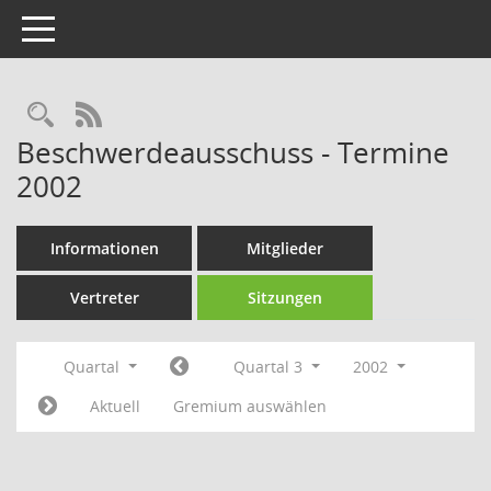
Toggle navigation
Rechercheauswahl
RSS-Feed
Beschwerdeausschuss - Termine
2002
Informationen
Mitglieder
Vertreter
Sitzungen
Quartal
Quartal 3
2002
Aktuell
Gremium auswählen