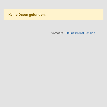
Keine Daten gefunden.
(Wird in
Software:
Sitzungsdienst
Session