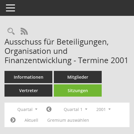
Toggle navigation
Rechercheauswahl
RSS-Feed
Ausschuss für Beteiligungen,
Organisation und
Finanzentwicklung - Termine 2001
Informationen
Mitglieder
Vertreter
Sitzungen
Quartal
Quartal 1
2001
Aktuell
Gremium auswählen