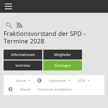
Toggle navigation
Rechercheauswahl
RSS-Feed
Fraktionsvorstand der SPD -
Termine 2028
Informationen
Mitglieder
Vertreter
Sitzungen
Monat
September
2028
Aktuell
Gremium auswählen