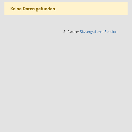
Keine Daten gefunden.
(Wird in
Software:
Sitzungsdienst
Session