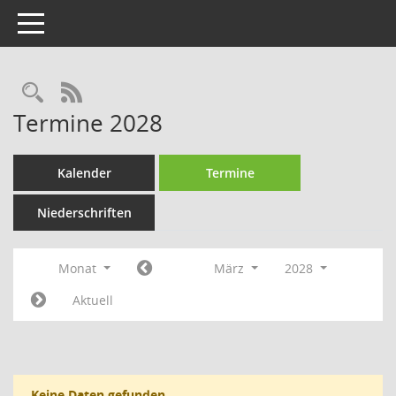
Toggle navigation
Rechercheauswahl
RSS-Feed
Termine 2028
Kalender
Termine
Niederschriften
Monat
März
2028
Aktuell
Keine Daten gefunden.