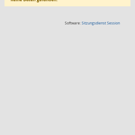
(Wird in
Software:
Sitzungsdienst
Session