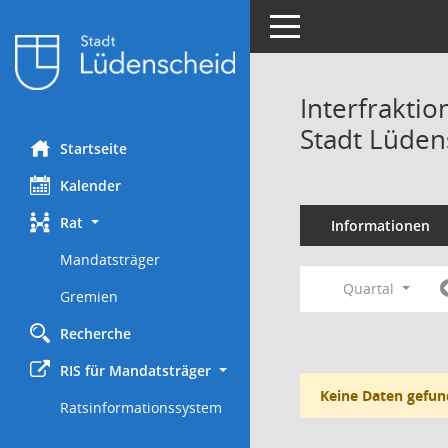
Toggle navigation
Interfrakti
Stadt Lüden
Startseite
Kalender
Rat
Informationen
Mandatsträger
Quartal
Gremien
Recherche
RIS für Mandatsträger
Keine Daten gefun
Ratsinformationssystem