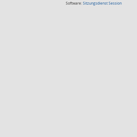
(Wird in
Software:
Sitzungsdienst
Session