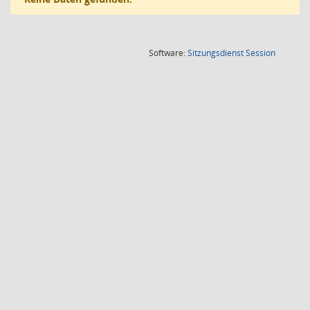
(Wird in
Software:
Sitzungsdienst
Session