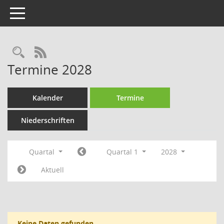
Toggle navigation
Rechercheauswahl
RSS-Feed
Termine 2028
Kalender
Termine
Niederschriften
Quartal
Quartal 1
2028
Aktuell
Keine Daten gefunden.