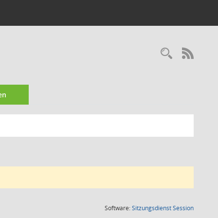
Recherc
RSS-
en
(Wird in
Software:
Sitzungsdienst
Session