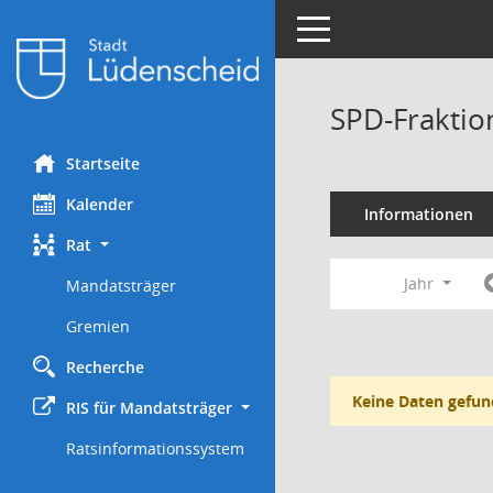
Toggle navigation
SPD-Fraktio
Startseite
Kalender
Informationen
Rat
Jahr
Mandatsträger
Gremien
Recherche
Keine Daten gefun
RIS für Mandatsträger
Ratsinformationssystem