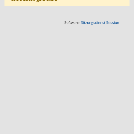
(Wird in
Software:
Sitzungsdienst
Session