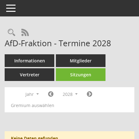
Toggle navigation
Rechercheauswahl
RSS-Feed
AfD-Fraktion - Termine 2028
Informationen
Mitglieder
Vertreter
Sitzungen
Jahr
2028
Gremium auswählen
Keine Daten gefunden.