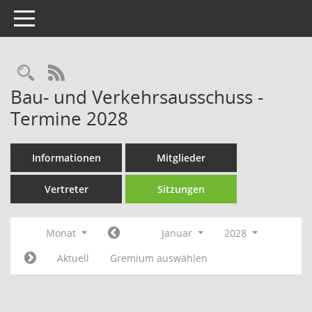
Toggle navigation
Rechercheauswahl
RSS-Feed
Bau- und Verkehrsausschuss -
Termine 2028
Informationen
Mitglieder
Vertreter
Sitzungen
Monat
Januar
2028
Aktuell
Gremium auswählen