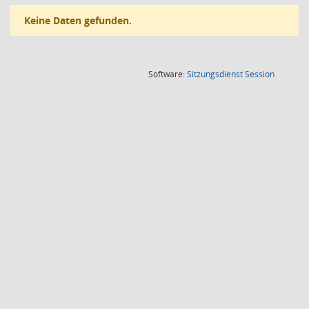
Keine Daten gefunden.
(Wird in
Software:
Sitzungsdienst
Session