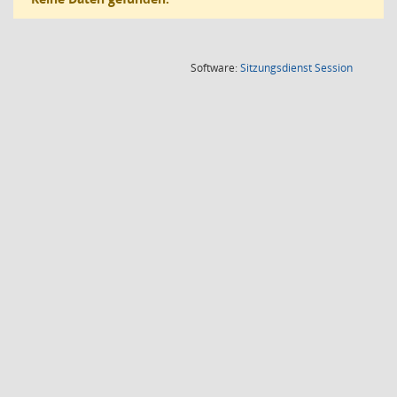
(Wird in
Software:
Sitzungsdienst
Session