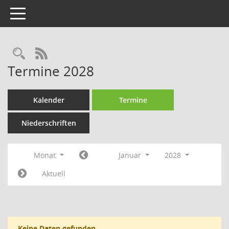
Toggle navigation
Rechercheauswahl
RSS-Feed
Termine 2028
Kalender
Termine
Niederschriften
Monat
Januar
2028
Aktuell
Keine Daten gefunden.