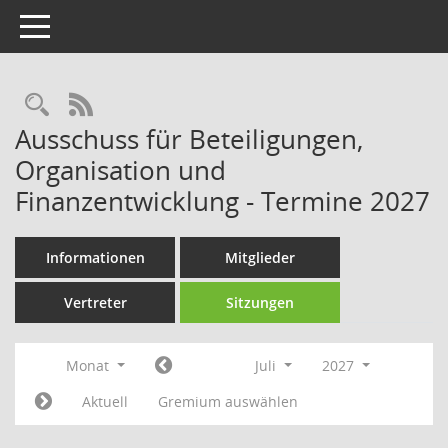
Toggle navigation
Rechercheauswahl
RSS-Feed
Ausschuss für Beteiligungen,
Organisation und
Finanzentwicklung - Termine 2027
Informationen
Mitglieder
Vertreter
Sitzungen
Monat
Juli
2027
Aktuell
Gremium auswählen