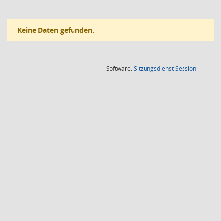
Keine Daten gefunden.
(Wird in
Software:
Sitzungsdienst
Session