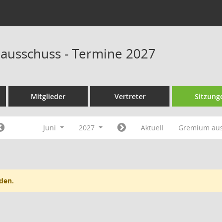
ausschuss - Termine 2027
Mitglieder
Vertreter
Sitzung
Juni
2027
Aktuell
Gremium au
den.