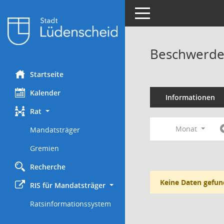
Toggle navigation
Beschwerde
Startseite
Kalender
Informationen
Rat
Monat
Mandatsträger
Gremien
Recherche
Keine Daten gefun
RIS für Mandatsträger
Ratsinformationssystem