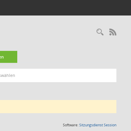
Recherc
RSS-
en
swählen
(Wird in
Software:
Sitzungsdienst
Session