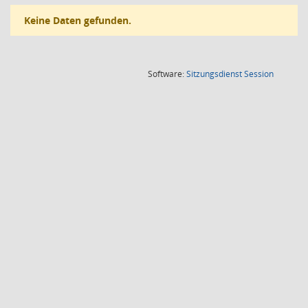
Keine Daten gefunden.
(Wird in
Software:
Sitzungsdienst
Session