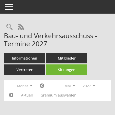
Toggle navigation
Rechercheauswahl
RSS-Feed
Bau- und Verkehrsausschuss -
Termine 2027
Informationen
Mitglieder
Vertreter
Sitzungen
Monat
Mai
2027
Aktuell
Gremium auswählen