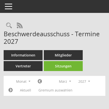
Toggle navigation
Rechercheauswahl
RSS-Feed
Beschwerdeausschuss - Termine
2027
Informationen
Mitglieder
Vertreter
Sitzungen
Monat
März
2027
Aktuell
Gremium auswählen