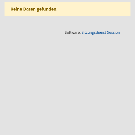
Keine Daten gefunden.
(Wird in
Software:
Sitzungsdienst
Session