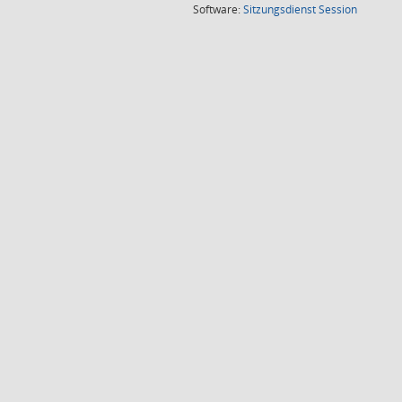
(Wird in
Software:
Sitzungsdienst
Session