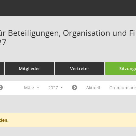
ür Beteiligungen, Organisation und F
27
Mitglieder
Vertreter
Sitzung
März
2027
Aktuell
Gremium au
den.