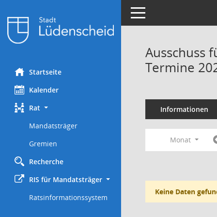
Toggle navigation
Ausschuss f
Termine 20
Startseite
Kalender
Rat
Informationen
Mandatsträger
Monat
Gremien
Recherche
RIS für Mandatsträger
Keine Daten gefun
Ratsinformationssystem